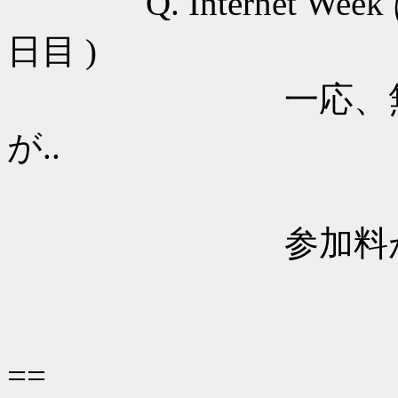
Q. Internet Week は
日目 )
一応、無料枠 ( 
が..
ML で希
参加料が
割引できる
==