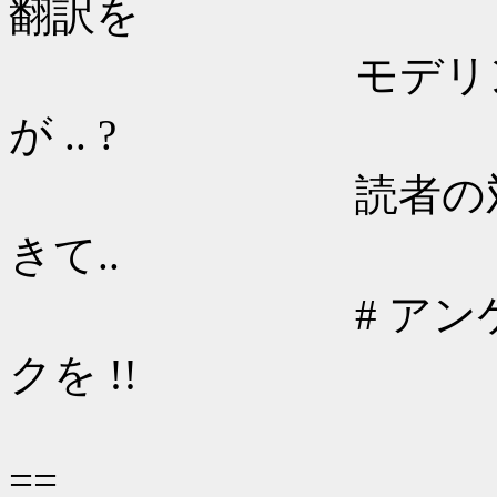
翻訳を
モデリング／フ
が .. ?
読者の対象とし
きて..
# アンケート
クを !!
==