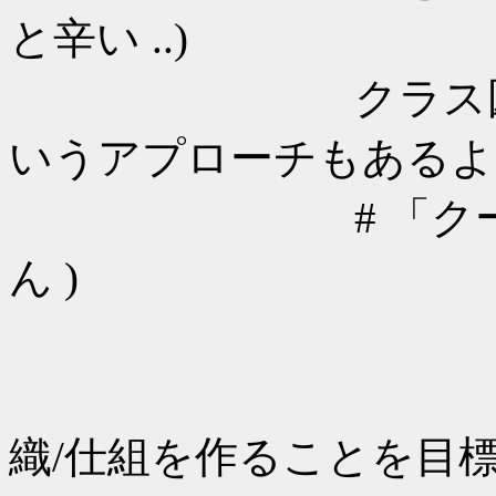
と辛い ..)
クラス図などは
いうアプローチもあるよね
# 「クース」: 
ん )
シーサー
アパッ
織/仕組を作ることを目