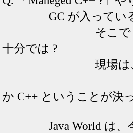
Q. 「Maneged C++ ?
GC が入っている 
そこでまで C++ 
十分では ?
現場は、未だに..
職場で、結
か C++ ということが決っ
Java World は、今低