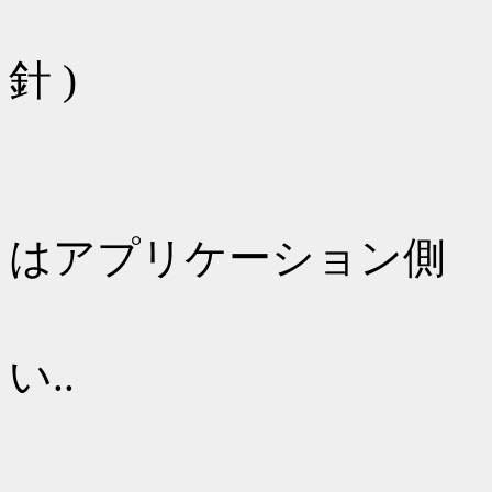
一人で提案..
針 )
EJB 
ス
はアプリケーション側
境界テ
い..
etc